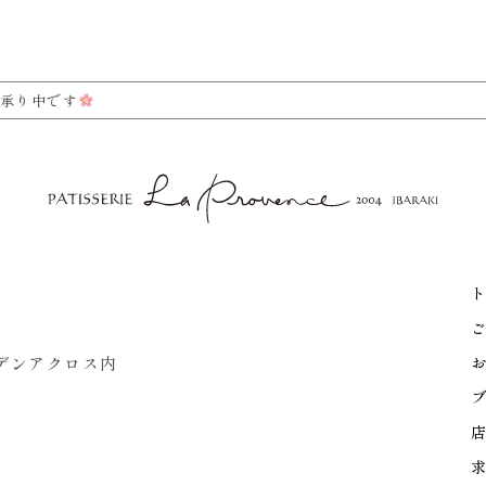
承り中です
ト
ご
ーデンアクロス内
お
ブ
店
求