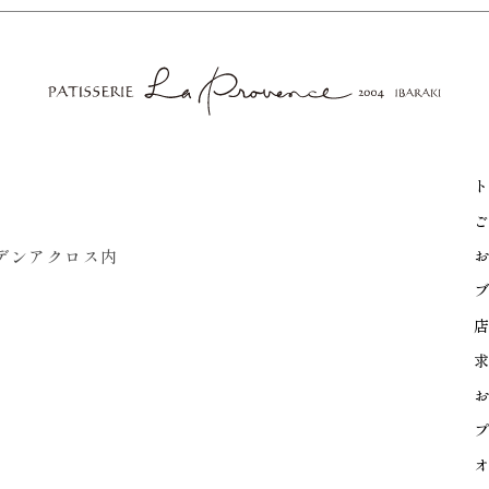
ト
ご
ーデンアクロス内
お
ブ
店
求
お
プ
オ