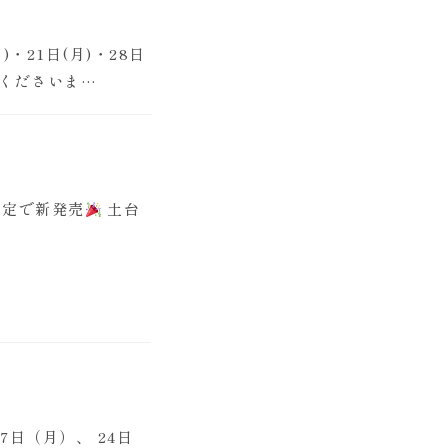
・21日(月)・28日
承くださいま…
限定で新発売
土台
日（月）、 24日