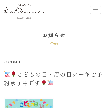
ラ・プロヴァンス
Toggle
お知らせ
News
2023.04.16
こどもの日・母の日ケーキご予
約承り中です