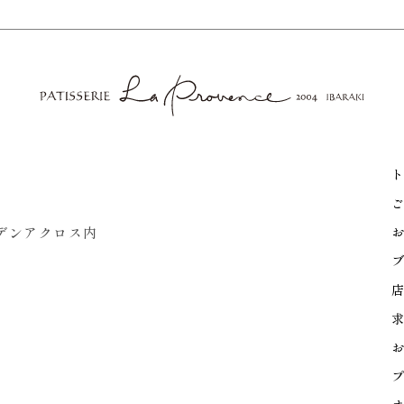
ト
ご
ーデンアクロス内
お
ブ
店
求
お
プ