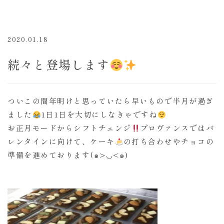
2020.01.18
続々と登場します
ついこの間年明けと思っていたら早いもので半月が過ぎ
ました
1日1日を大切にしなきゃですね
お正月モードからシフトチェンジ
プロヴァンスではバ
レンタインに向けて、ケーキ
の打ち合わせやチョコの
準備を進めております(๑>◡<๑)